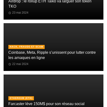
Airdrop : le rollup ETH Taiko va larguer son token
TKO
23 mai 2024
HACK, FRAUDE ET SCAM
Coinbase, Meta, Ripple s’unissent pour lutter contre
les arnaques en ligne
22 mai 2024
ETHEREUM (ETH)
Farcaster lève 150M$ pour son réseau social