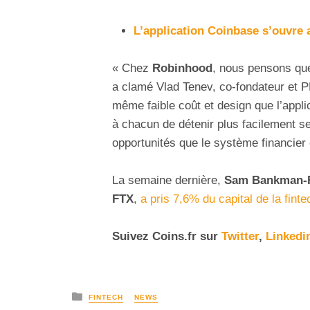
L’application Coinbase s’ouvre
« Chez
Robinhood
, nous pensons q
a clamé Vlad Tenev, co-fondateur et P
même faible coût et design que l’appl
à chacun de détenir plus facilement se
opportunités que le système financier o
La semaine dernière,
Sam Bankman-F
FTX
,
a pris 7,6% du capital de la finte
Suivez
Coins
.fr sur
Twitter
,
Linkedi
FINTECH
NEWS