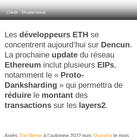
Crédit : Shutterstock
Les
développeurs ETH
se
concentrent aujourd’hui sur
Dencun
.
La prochaine
update
du réseau
Ethereum
inclut plusieurs
EIPs
,
notamment le
«
Proto-
Danksharding
»
qui permettra de
réduire
le
montant
des
transactions
sur les
layers2
.
Après
The Merge
à l’automne 2022 puis
Shapella
le mois