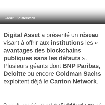
Crédit : Shutterstock
Digital Asset
a présenté un
réseau
visant à offrir aux
institutions
les «
avantages des blockchains
publiques sans les défauts
».
Plusieurs géants dont
BNP Paribas
,
Deloitte
ou encore
Goldman Sachs
exploitent déjà le
Canton Network
.
Ce mardi, la société new-yorkaise
Digital Asset
a annoncé