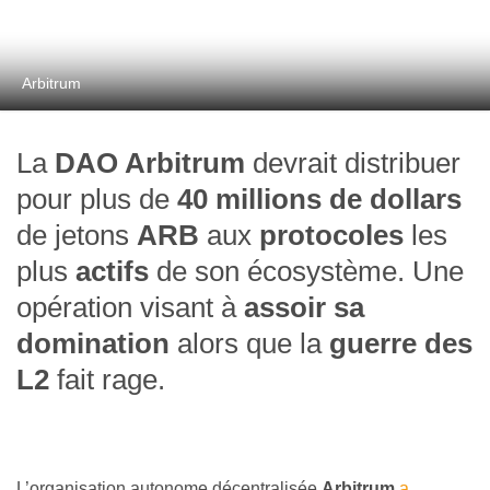
Arbitrum
La
DAO Arbitrum
devrait distribuer
pour plus de
40 millions de dollars
de jetons
ARB
aux
protocoles
les
plus
actifs
de son écosystème. Une
opération visant à
assoir sa
domination
alors que la
guerre des
L2
fait rage.
L’organisation autonome décentralisée
Arbitrum
a