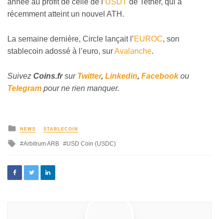
année au profit de celle de l’
USDT
de Tether, qui a
récemment atteint un nouvel ATH.
La semaine dernière, Circle lançait l’
EUROC
, son
stablecoin adossé à l’euro, sur
Avalanche
.
Suivez
Coins
.fr
sur
Twitter
,
Linkedin
,
Facebook
ou
Telegram
pour ne rien manquer.
NEWS
STABLECOIN
Arbitrum ARB
USD Coin (USDC)