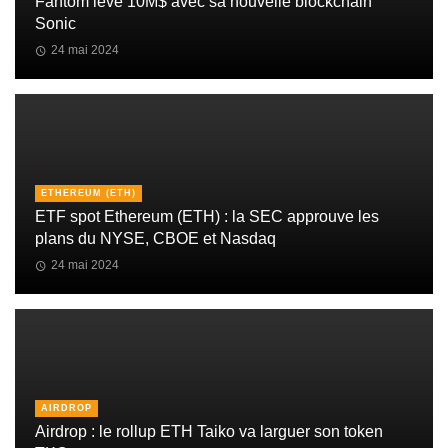
Fantom lève 10M$ avec sa nouvelle blockchain
Sonic
24 mai 2024
ETHEREUM (ETH)
ETF spot Ethereum (ETH) : la SEC approuve les
plans du NYSE, CBOE et Nasdaq
24 mai 2024
AIRDROP
Airdrop : le rollup ETH Taiko va larguer son token