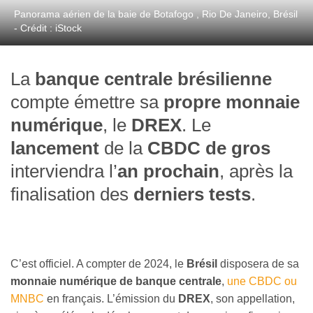
Panorama aérien de la baie de Botafogo , Rio De Janeiro, Brésil
- Crédit : iStock
La
banque centrale brésilienne
compte émettre sa
propre monnaie
numérique
, le
DREX
. Le
lancement
de la
CBDC de gros
interviendra l’
an prochain
, après la
finalisation des
derniers tests
.
C’est officiel. A compter de 2024, le
Brésil
disposera de sa
monnaie numérique de banque centrale
,
une CBDC ou
MNBC
en français. L’émission du
DREX
, son appellation,