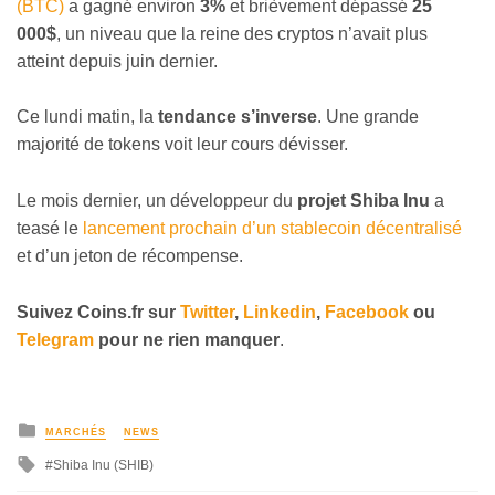
(BTC)
a gagné environ
3%
et brièvement dépassé
25
000$
, un niveau que la reine des cryptos n’avait plus
atteint depuis juin dernier.
Ce lundi matin, la
tendance s’inverse
. Une grande
majorité de tokens voit leur cours dévisser.
Le mois dernier, un développeur du
projet Shiba Inu
a
teasé le
lancement prochain d’un stablecoin décentralisé
et d’un jeton de récompense.
Suivez
Coins
.fr sur
Twitter
,
Linkedin
,
Facebook
ou
Telegram
pour ne rien manquer
.
MARCHÉS
NEWS
Shiba Inu (SHIB)