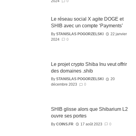
2024
0
Le réseau social X agite DOGE et
SHIB avec un compte ‘Payments’
By
STANISLAS POGORZELSKI
22 janvier
2024
0
Le projet crypto Shiba Inu veut offrir
des domaines .shib
By
STANISLAS POGORZELSKI
20
décembre 2023
0
SHIB glisse alors que Shibarium L2
ouvre ses portes
By
COINS.FR
17 août 2023
0