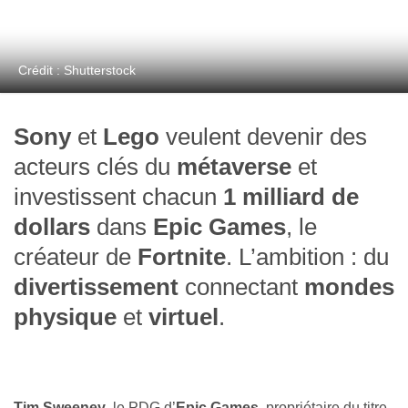
Crédit : Shutterstock
Sony
et
Lego
veulent devenir des
acteurs clés du
métaverse
et
investissent chacun
1 milliard de
dollars
dans
Epic Games
, le
créateur de
Fortnite
. L’ambition : du
divertissement
connectant
mondes
physique
et
virtuel
.
Tim Sweeney
, le PDG d’
Epic Games
, propriétaire du titre