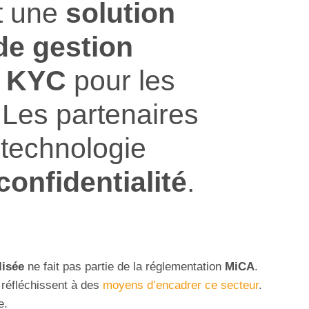
t une
solution
de gestion
e
KYC
pour les
 Les partenaires
 technologie
confidentialité
.
lisée
ne fait pas partie de la réglementation
MiCA
.
 réfléchissent à des
moyens d’encadrer ce secteur
.
e.