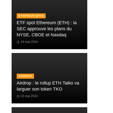
ETHEREUM (ETH)
ETF spot Ethereum (ETH) : la
SEC approuve les plans du
NYSE, CBOE et Nasdaq
24 mai 2024
AIRDROP
Airdrop : le rollup ETH Taiko va
larguer son token TKO
23 mai 2024