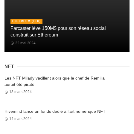
ETHEREUM (ETH)
Farcaster lève 150M$ pour son réseau social
construit sur Ethereum
22 mai 2024
NFT
Les NFT Milady vacillent alors que le chef de Remilia
aurait été piraté
18 mars 2024
Hivemind lance un fonds dédié à l’art numérique NFT
14 mars 2024