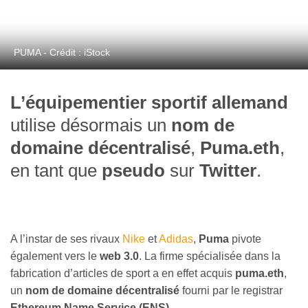
PUMA - Crédit : iStock
L’équipementier sportif allemand
utilise désormais un
nom de
domaine décentralisé
,
Puma.eth
,
en tant que
pseudo
sur
Twitter
.
A l’instar de ses rivaux
Nike
et
Adidas
,
Puma
pivote
également vers le
web 3.0
. La firme spécialisée dans la
fabrication d’articles de sport a en effet acquis
puma.eth
,
un
nom de domaine décentralisé
fourni par le registrar
Ethereum Name Service (ENS)
.