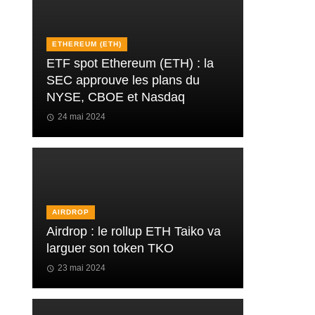
ETHEREUM (ETH)
ETF spot Ethereum (ETH) : la
SEC approuve les plans du
NYSE, CBOE et Nasdaq
24 mai 2024
AIRDROP
Airdrop : le rollup ETH Taiko va
larguer son token TKO
23 mai 2024