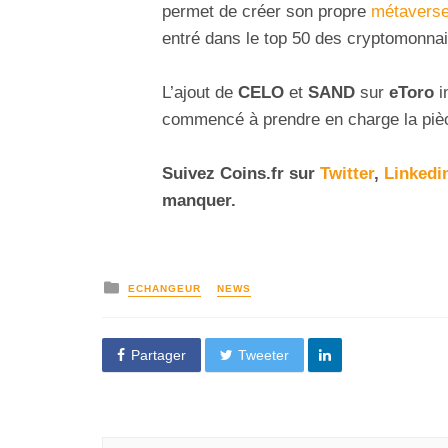
permet de créer son propre
métavers
entré dans le top 50 des cryptomonnai
L’ajout de
CELO
et
SAND
sur
eToro
i
commencé à prendre en charge la pi
Suivez Coins.fr sur
Twitter
,
Linkedi
manquer.
ECHANGEUR
NEWS
Partager
Tweeter