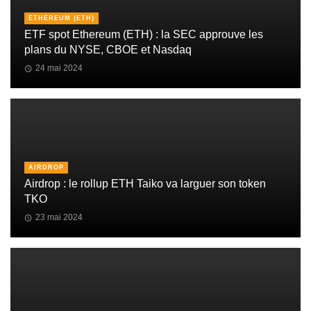
ETHEREUM (ETH)
ETF spot Ethereum (ETH) : la SEC approuve les
plans du NYSE, CBOE et Nasdaq
24 mai 2024
AIRDROP
Airdrop : le rollup ETH Taiko va larguer son token
TKO
23 mai 2024