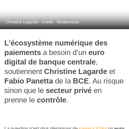
Christine Lagarde - Crédit : Shutterstock
L’écosystème numérique des
paiements
a besoin d’un
euro
digital de banque centrale
,
soutiennent
Christine Lagarde
et
Fabio Panetta
de la
BCE
. Au risque
sinon que le
secteur privé
en
prenne le
contrôle
.
La question n’est plus désormais de
savoir s’il faut
un
euro