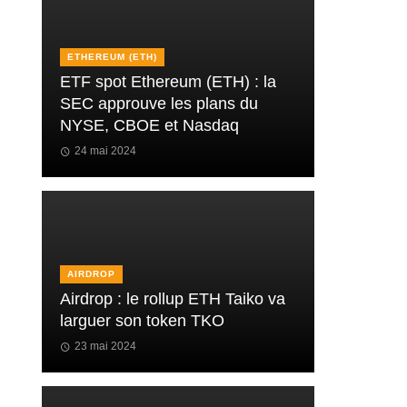
ETHEREUM (ETH)
ETF spot Ethereum (ETH) : la
SEC approuve les plans du
NYSE, CBOE et Nasdaq
24 mai 2024
AIRDROP
Airdrop : le rollup ETH Taiko va
larguer son token TKO
23 mai 2024