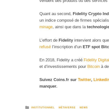
vendent des produits ou des services 
Quant au second,
Fidelity Crypto In
un indice composé de firmes spéciali
minage
, ainsi que dans la
technologi
L’effort de
Fidelity
intervient alors qu
refusé
l’inscription d’un
ETF spot Bit
En 2018, Fidelity a créé
Fidelity Digit
et d’investissements pour
Bitcoin
à des
Suivez
Coins
.fr sur
Twitter
,
Linkedi
manquer.
INSTITUTIONNEL
MÉTAVERSE
NEWS