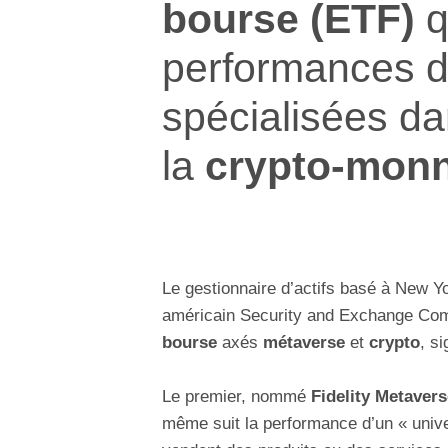
bourse (ETF)
q
performances d
spécialisées da
la
crypto-monn
Le gestionnaire d’actifs basé à New Y
américain Security and Exchange Co
bourse
axés
métaverse
et
crypto
, s
Le premier, nommé
Fidelity Metaver
même suit la performance d’un « unive