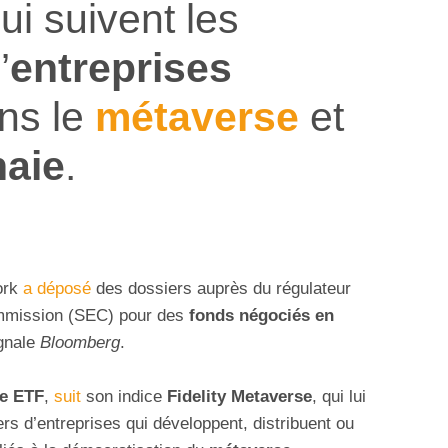
ui suivent les
’
entreprises
ns le
métaverse
et
aie
.
ork
a déposé
des dossiers auprès du régulateur
mmission (SEC) pour des
fonds négociés en
ignale
Bloomberg
.
se ETF
,
suit
son indice
Fidelity Metaverse
, qui lui
rs d’entreprises qui développent, distribuent ou