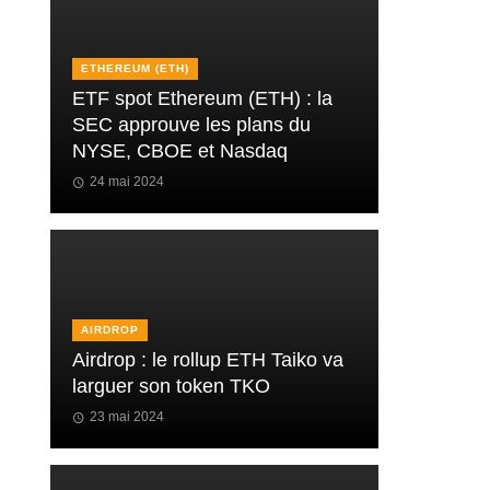
ETHEREUM (ETH)
ETF spot Ethereum (ETH) : la
SEC approuve les plans du
NYSE, CBOE et Nasdaq
24 mai 2024
AIRDROP
Airdrop : le rollup ETH Taiko va
larguer son token TKO
23 mai 2024