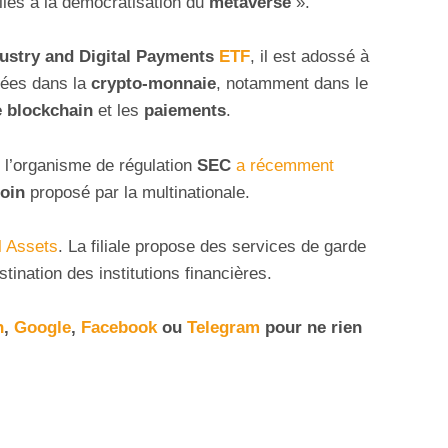
liés à la démocratisation du
métaverse
».
dustry and Digital Payments
ETF
, il est adossé à
sées dans la
crypto-monnaie
, notamment dans le
e
blockchain
et les
paiements
.
e l’organisme de régulation
SEC
a récemment
coin
proposé par la multinationale.
al Assets
. La filiale propose des services de garde
tination des institutions financières.
n
,
Google
,
Facebook
ou
Telegram
pour ne rien