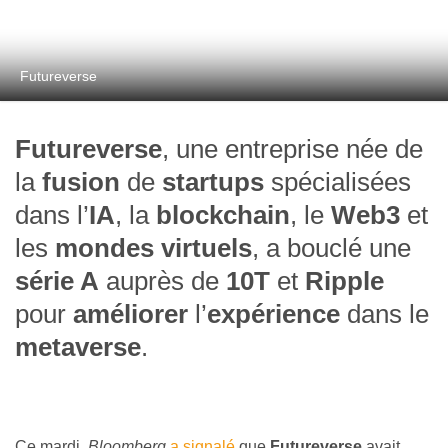
Futureverse
Futureverse
, une entreprise née de
la
fusion
de
startups
spécialisées
dans l’
IA
, la
blockchain
, le
Web3
et
les
mondes virtuels
, a bouclé une
série A
auprès de
10T
et
Ripple
pour
améliorer
l’
expérience
dans le
metaverse
.
Ce mardi,
Bloomberg
a signalé
que
Futureverse
avait