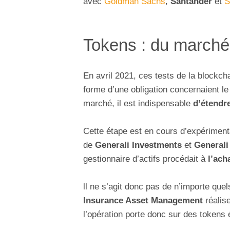
avec
Goldman Sachs
,
Santander
et
S
Tokens : du marché
En avril 2021, ces tests de la blockcha
forme d’une obligation concernaient le
marché, il est indispensable
d’étendr
Cette étape est en cours d’expériment
de
Generali Investments
et
Generali
gestionnaire d’actifs procédait à
l’ach
ll ne s’agit donc pas de n’importe que
Insurance Asset Management
réalis
l’opération porte donc sur des tokens é