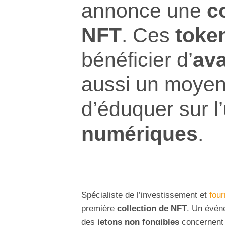
annonce une
c
NFT
. Ces
toke
bénéficier d’
av
aussi un moye
d’éduquer sur l’
numériques
.
Spécialiste de l’investissement et
four
première
collection de NFT
. Un évén
des
jetons non fongibles
concernent p