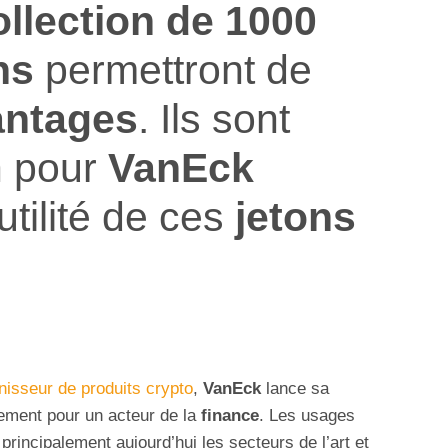
ollection de 1000
ns
permettront de
antages
. Ils sont
n pour
VanEck
utilité de ces
jetons
nisseur de produits crypto
,
VanEck
lance sa
ement pour un acteur de la
finance
. Les usages
rincipalement aujourd’hui les secteurs de l’art et