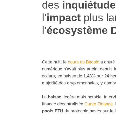
des
inquiétud
l’
impact
plus l
l’
écosystème 
Cette nuit, le
cours du Bitcoin
a chuté 
numérique n’avait plus atteint depuis 
dollars, en baisse de 1,48% sur 24 he
majorité des cryptomonnaies, y comp
La
baisse
, légère mais notable, interv
finance décentralisée
Curve Finance
.
pools ETH
du protocole basés sur le