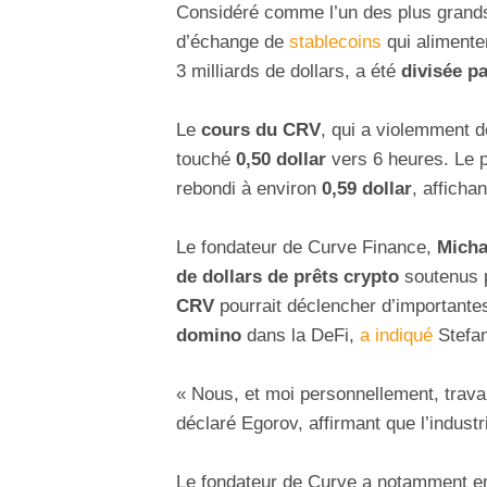
Considéré comme l’un des plus grand
d’échange de
stablecoins
qui alimente
3 milliards de dollars, a été
divisée pa
Le
cours du CRV
, qui a violemment dé
touché
0,50 dollar
vers 6 heures. Le p
rebondi à environ
0,59 dollar
, afficha
Le fondateur de Curve Finance,
Micha
de dollars de prêts crypto
soutenus p
CRV
pourrait déclencher d’important
domino
dans la DeFi,
a indiqué
Stefa
« Nous, et moi personnellement, trava
déclaré Egorov, affirmant que l’industr
Le fondateur de Curve a notamment em