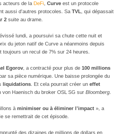
s acteurs de la
DeFi
,
Curve
est un protocole
nt aussi d’autres protocoles. Sa
TVL
, qui dépassait
r 2
suite au drame.
vissé lundi, a poursuivi sa chute cette nuit et
rix du jeton natif de Curve a néanmoins depuis
nt toujours un recul de 7% sur 24 heures.
el Egorov
, a contracté pour plus de
100 millions
ar sa pièce numérique. Une baisse prolongée du
es
liquidations
. Et cela pourrait créer un
effet
n von Haenisch du broker OSL SG sur
Bloomberg
.
illons à
minimiser ou à éliminer l’impact
», a
ie se remettrait de cet épisode.
prunté des dizaines de millions de dollars en