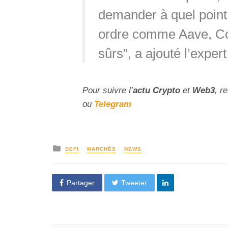
demander à quel point
ordre comme Aave, 
sûrs”, a ajouté l’exper
Pour suivre l’
actu Crypto
et
Web3
, r
ou
Telegram
DEFI
MARCHÉS
NEWS
Partager
Tweeter