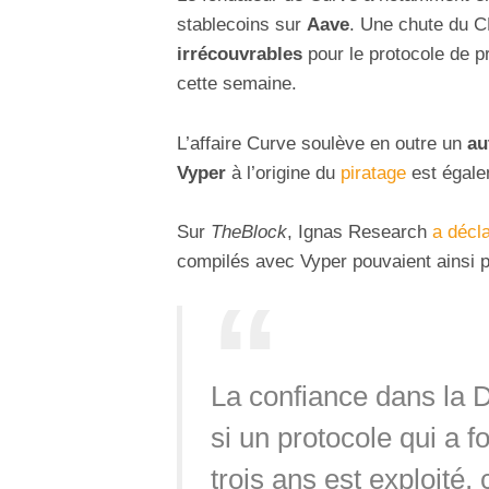
stablecoins sur
Aave
. Une chute du 
irrécouvrables
pour le protocole de p
cette semaine.
L’affaire Curve soulève en outre un
au
Vyper
à l’origine du
piratage
est égalem
Sur
TheBlock
, Ignas Research
a décl
compilés avec Vyper pouvaient ainsi p
La confiance dans la D
si un protocole qui a 
trois ans est exploité