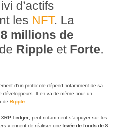
ivi d’actifs
nt les
NFT
. La
e
8 millions de
 de
Ripple
et
Forte
.
ppement d’un protocole dépend notamment de sa
e développeurs. Il en va de même pour un
ui de
Ripple
.
e
XRP Ledger
, peut notamment s’appuyer sur les
ers viennent de réaliser une
levée de fonds de 8