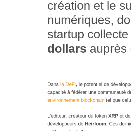
création et le su
numériques, do
startup collect
dollars
auprès
Dans
la DeFi
, le potentiel de dévelo
capacité à fédérer une communauté d
environnement blockchain
tel que cel
L’éditeur, créateur du token
XRP
et d
développeurs de
Heirloom
. Ces derni