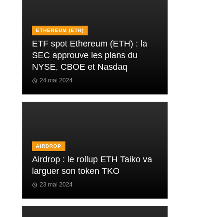
ETHEREUM (ETH)
ETF spot Ethereum (ETH) : la
SEC approuve les plans du
NYSE, CBOE et Nasdaq
24 mai 2024
AIRDROP
Airdrop : le rollup ETH Taiko va
larguer son token TKO
23 mai 2024