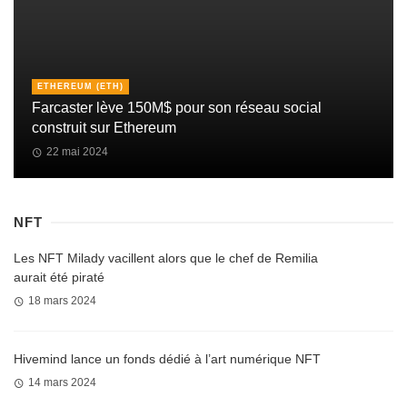
ETHEREUM (ETH)
Farcaster lève 150M$ pour son réseau social
construit sur Ethereum
22 mai 2024
NFT
Les NFT Milady vacillent alors que le chef de Remilia
aurait été piraté
18 mars 2024
Hivemind lance un fonds dédié à l’art numérique NFT
14 mars 2024