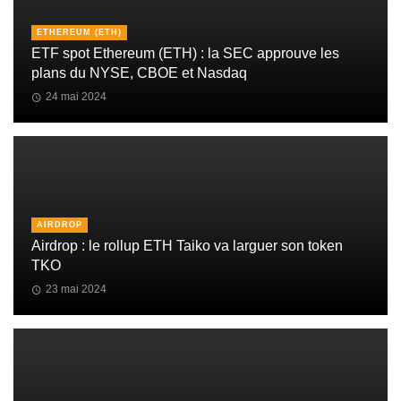
ETHEREUM (ETH)
ETF spot Ethereum (ETH) : la SEC approuve les
plans du NYSE, CBOE et Nasdaq
24 mai 2024
AIRDROP
Airdrop : le rollup ETH Taiko va larguer son token
TKO
23 mai 2024