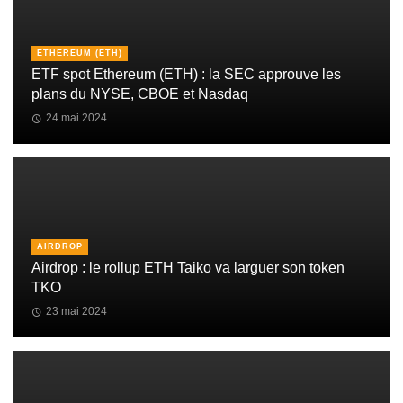
ETHEREUM (ETH)
ETF spot Ethereum (ETH) : la SEC approuve les
plans du NYSE, CBOE et Nasdaq
24 mai 2024
AIRDROP
Airdrop : le rollup ETH Taiko va larguer son token
TKO
23 mai 2024