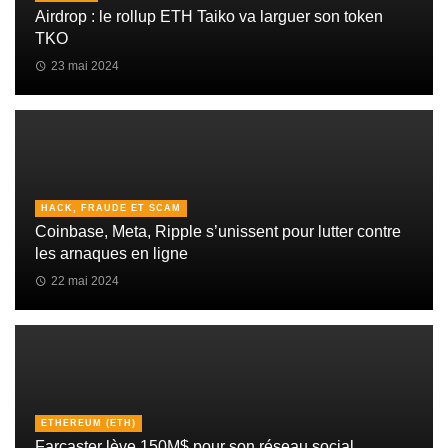
Airdrop : le rollup ETH Taiko va larguer son token
TKO
23 mai 2024
HACK, FRAUDE ET SCAM
Coinbase, Meta, Ripple s’unissent pour lutter contre
les arnaques en ligne
22 mai 2024
ETHEREUM (ETH)
Farcaster lève 150M$ pour son réseau social