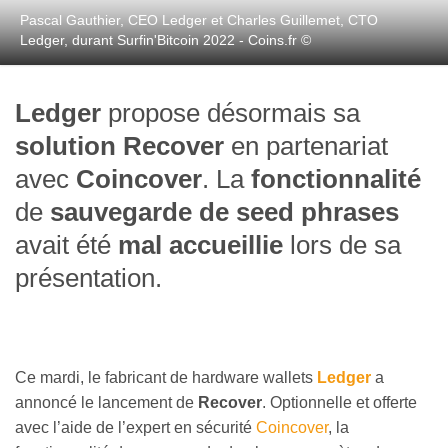
Pascal Gauthier, CEO Ledger et Charles Guillemet, CTO
Ledger, durant Surfin'Bitcoin 2022 - Coins.fr ©
Ledger
propose désormais sa
solution Recover
en partenariat
avec
Coincover
. La
fonctionnalité
de
sauvegarde de seed phrases
avait été
mal accueillie
lors de sa
présentation.
Ce mardi, le fabricant de hardware wallets
Ledger
a
annoncé le lancement de
Recover
. Optionnelle et offerte
avec l’aide de l’expert en sécurité
Coincover
, la