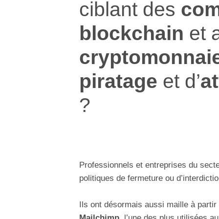
ciblant des
com
blockchain
et 
cryptomonnai
piratage
et d’
a
?
Professionnels et entreprises du sect
politiques de fermeture ou d’interdict
Ils ont désormais aussi maille à parti
Mailchimp
, l’une des plus utilisées 