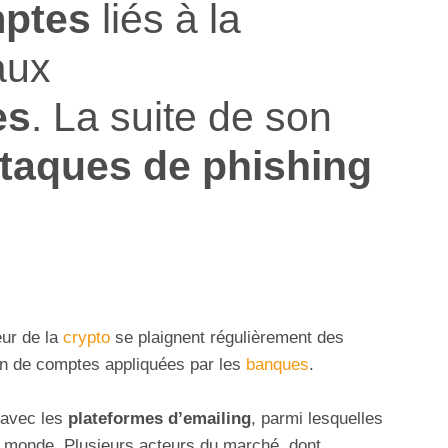
ptes
liés à la
aux
es
. La suite de son
ttaques de phishing
eur de la
crypto
se plaignent régulièrement des
ion de comptes appliquées par les
banques
.
r avec les
plateformes d’emailing
, parmi lesquelles
au monde. Plusieurs acteurs du marché, dont