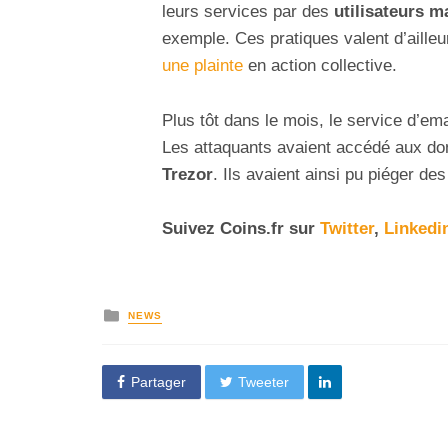
leurs services par des
utilisateurs ma
exemple. Ces pratiques valent d’ailleur
une plainte
en action collective.
Plus tôt dans le mois, le service d’em
Les attaquants avaient accédé aux donn
Trezor
. Ils avaient ainsi pu piéger de
Suivez
Coins
.
fr
sur
Twitter
,
Linkedi
NEWS
Partager
Tweeter