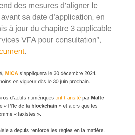
prend des mesures d’aligner le
vant sa date d’application, en
is à jour du chapitre 3 applicable
rvices VFA pour consultation”,
cument
.
té,
MiCA
s’appliquera le 30 décembre 2024.
oins en vigueur dès le 30 juin prochain.
euros d’actifs numériques
ont transité
par
Malte
mé «
l’île de la blockchain
» et alors que les
omme « laxistes ».
unisie a depuis renforcé les règles en la matière.