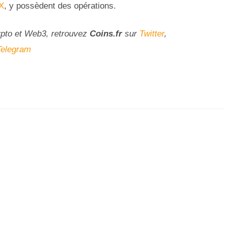
X
, y possèdent des opérations.
ypto et Web3, retrouvez
Coins
.fr
sur
Twitter
,
Telegram