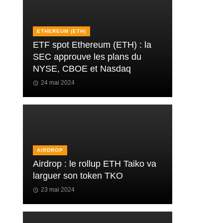
ETHEREUM (ETH)
ETF spot Ethereum (ETH) : la
SEC approuve les plans du
NYSE, CBOE et Nasdaq
24 mai 2024
AIRDROP
Airdrop : le rollup ETH Taiko va
larguer son token TKO
23 mai 2024