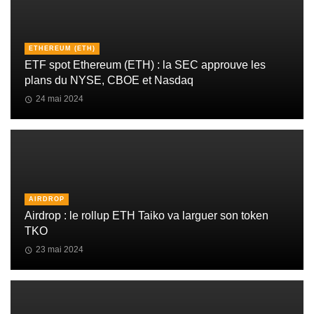
ETHEREUM (ETH)
ETF spot Ethereum (ETH) : la SEC approuve les
plans du NYSE, CBOE et Nasdaq
24 mai 2024
AIRDROP
Airdrop : le rollup ETH Taiko va larguer son token
TKO
23 mai 2024