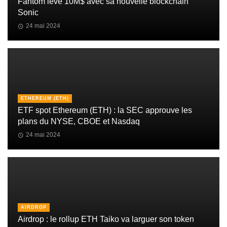
Fantom lève 10M$ avec sa nouvelle blockchain
Sonic
24 mai 2024
ETHEREUM (ETH)
ETF spot Ethereum (ETH) : la SEC approuve les
plans du NYSE, CBOE et Nasdaq
24 mai 2024
AIRDROP
Airdrop : le rollup ETH Taiko va larguer son token