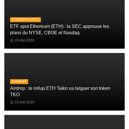
ETHEREUM (ETH)
ETF spot Ethereum (ETH) : la SEC approuve les
plans du NYSE, CBOE et Nasdaq
24 mai 2024
AIRDROP
Airdrop : le rollup ETH Taiko va larguer son token
TKO
23 mai 2024