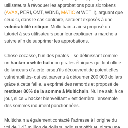
utilisateurs à révoquer les approbations pour six tokens
(
AVAX
, PERI, OMT, WBNB,
MATIC
et WETH), arguant que
ceux-ci, dans le cas contraire, seraient exposés à une
vulnérabilité critique
. Multichain a ainsi proposé un
tutoriel à ses utilisateurs pour leur expliquer la marche à
suivre afin de supprimer les approbations.
Chose cocasse, l’un des pirates – se définissant comme
un
hacker « white hat
»
ou pirates éthiques qui font office
de lanceurs d’alerte lorsqu’ils découvrent de potentielles
vulnérabilités- qui est parvenu à détourner 200 000 dollars
grâce à cette faille, a exprimé des remords et proposé de
restituer 80% de la somme à Multichain
. Nul ne sait, à ce
jour, si ce « hacker bienveillant » est derrière l’ensemble
des sommes indument ponctionnées.
Multichain a également contacté l’adresse à l’origine du
vol de 1,43 million de dollars indiquant offrir au pirate une