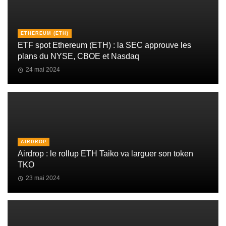
ETHEREUM (ETH)
ETF spot Ethereum (ETH) : la SEC approuve les
plans du NYSE, CBOE et Nasdaq
24 mai 2024
AIRDROP
Airdrop : le rollup ETH Taiko va larguer son token
TKO
23 mai 2024