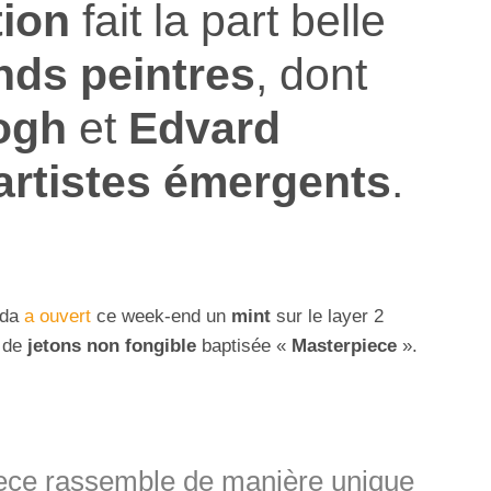
tion
fait la part belle
nds peintres
, dont
ogh
et
Edvard
artistes émergents
.
oda
a ouvert
ce week-end un
mint
sur le layer 2
n de
jetons non fongible
baptisée «
Masterpiece
».
iece rassemble de manière unique