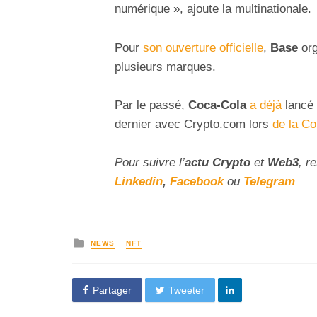
numérique », ajoute la multinationale.
Pour
son ouverture officielle
,
Base
org
plusieurs marques.
Par le passé,
Coca-Cola
a déjà
lancé 
dernier avec Crypto.com lors
de la C
Pour suivre l’
actu Crypto
et
Web3
, r
Linkedin
,
Facebook
ou
Telegram
NEWS
NFT
Partager
Tweeter