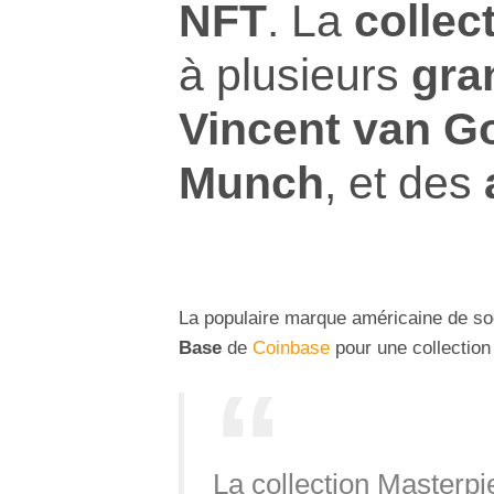
NFT
. La
collec
à plusieurs
gra
Vincent van G
Munch
, et des
La populaire marque américaine de s
Base
de
Coinbase
pour une collectio
La collection Masterp