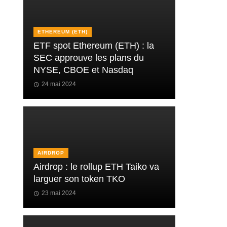
ETHEREUM (ETH)
ETF spot Ethereum (ETH) : la
SEC approuve les plans du
NYSE, CBOE et Nasdaq
24 mai 2024
AIRDROP
Airdrop : le rollup ETH Taiko va
larguer son token TKO
23 mai 2024