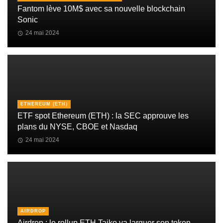
Fantom lève 10M$ avec sa nouvelle blockchain
Sonic
24 mai 2024
ETHEREUM (ETH)
ETF spot Ethereum (ETH) : la SEC approuve les
plans du NYSE, CBOE et Nasdaq
24 mai 2024
AIRDROP
Airdrop : le rollup ETH Taiko va larguer son token