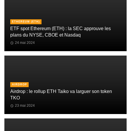
ETHEREUM (ETH)
ETF spot Ethereum (ETH) : la SEC approuve les
plans du NYSE, CBOE et Nasdaq
24 mai 2024
AIRDROP
Airdrop : le rollup ETH Taiko va larguer son token
TKO
23 mai 2024