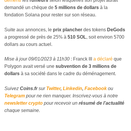
démenti
les
rumeurs
selon lesquelles son projet aurait
demandé un chèque de
5 millions de dollars
à la
fondation Solana pour rester sur son réseau.
Suite aux annonces, le
prix plancher
des tokens
DeGods
a progressé de près de 25% à
510 SOL
, soit environ 5700
dollars au cours actuel.
Mise à jour 09/01/2023 à 11h30
: Franck III
a déclaré
que
Polygon avait versé une
subvention de 3 millions de
dollars
à sa société dans le cadre du déménagement.
Suivez
Coins
.fr
sur
Twitter
,
Linkedin
,
Facebook
ou
Telegram
pour ne rien manquer. Inscrivez-vous à notre
newsletter crypto
pour recevoir un
résumé de l’actualité
chaque semaine.