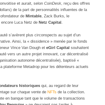
convoitise et aurait, selon
CoinDesk
, reçu des offres
ollars) de la part de personnalités influentes de la
cofondateur de
Mintable
, Zack Burks, le
 encore Luca Netz de
Netz Capital
.
té s’avèrent plus circonspects au sujet d’un
native. Ainsi, la « dissidence » menée par le fonds
reneur Vince Van Dough et
eGirl Capital
souhaitent
té vers un autre projet innovant, car décentralisé
anisation autonome décentralisée), baptisé «
la plateforme Metadrop pour les détenteurs actuels
fondateurs historiques
qui, au regard de leur
centage sur chaque vente de
NFTs
de la collection.
mpte en banque tant que le volume de transactions
dgy Penguins
» ne devraient pas tarder à