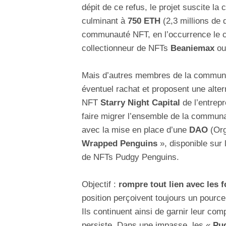
dépit de ce refus, le projet suscite la 
culminant à
750 ETH
(2,3 millions de d
communauté NFT, en l’occurrence le 
collectionneur de NFTs
Beaniemax
ou
Mais d’autres membres de la communau
éventuel rachat et proposent une alter
NFT
Starry Night Capital
de l’entrep
faire migrer l’ensemble de la communau
avec la mise en place d’une
DAO
(Org
Wrapped Penguins
», disponible sur 
de NFTs Pudgy Penguins.
Objectif :
rompre tout lien avec les 
position perçoivent toujours un pour
Ils continuent ainsi de garnir leur co
persiste. Dans une impasse, les «
Pu