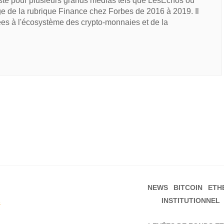
iste pour plusieurs grands médias tels que LesEchos ou
e de la rubrique Finance chez Forbes de 2016 à 2019. Il
ées à l'écosystème des crypto-monnaies et de la
NEWS
BITCOIN
ETH
INSTITUTIONNEL
s