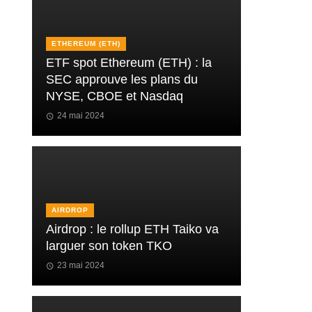
ETHEREUM (ETH)
ETF spot Ethereum (ETH) : la
SEC approuve les plans du
NYSE, CBOE et Nasdaq
24 mai 2024
AIRDROP
Airdrop : le rollup ETH Taiko va
larguer son token TKO
23 mai 2024