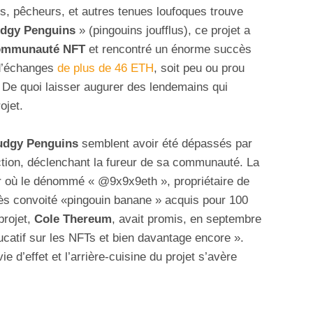
s, pêcheurs, et autres tenues loufoques trouve
dgy Penguins
» (pingouins joufflus), ce projet a
ommunauté NFT
et rencontré un énorme succès
 d’échanges
de plus de 46 ETH
, soit peu ou prou
s. De quoi laisser augurer des lendemains qui
ojet.
udgy Penguins
semblent avoir été dépassés par
ection, déclenchant la fureur de sa communauté. La
er où le dénommé « @9x9x9eth », propriétaire de
ès convoité «pingouin banane » acquis pour 100
projet,
Cole Thereum
, avait promis, en septembre
ducatif sur les NFTs et bien davantage encore ».
e d’effet et l’arrière-cuisine du projet s’avère