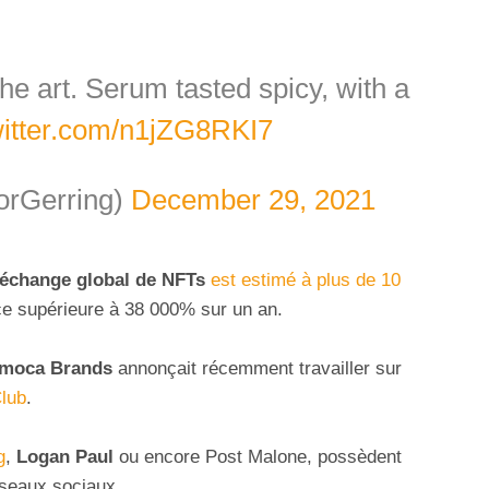
the art. Serum tasted spicy, with a
witter.com/n1jZG8RKI7
orGerring)
December 29, 2021
échange global de NFTs
est estimé à plus de 10
ce supérieure à 38 000% sur un an.
moca Brands
annonçait récemment travailler sur
Club
.
g
,
Logan Paul
ou encore Post Malone, possèdent
éseaux sociaux.