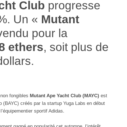
cht Club
progresse
0%. Un «
Mutant
vendu pour la
8 ethers
, soit plus de
dollars.
s non fongibles
Mutant Ape Yacht Club (MAYC)
est
 (BAYC) créés par la startup Yuga Labs en début
l’équipementier sportif Adidas.
ement gagné en popularité cet automne, l’intérêt