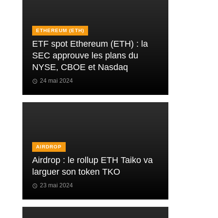
ETHEREUM (ETH)
ETF spot Ethereum (ETH) : la
SEC approuve les plans du
NYSE, CBOE et Nasdaq
24 mai 2024
AIRDROP
Airdrop : le rollup ETH Taiko va
larguer son token TKO
23 mai 2024