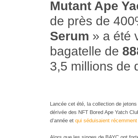
Mutant Ape Ya
de près de 40
Serum
» a été 
bagatelle de
88
3,5 millions de 
Lancée cet été, la collection de jeton
dérivée des NFT Bored Ape Yatch Club
d’année et
qui séduisaient récemment
Alors que les singes de BAYC ont fort