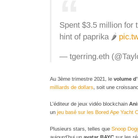
Spent $3.5 million for 
hint of paprika 🌶
pic.t
— tgerring.eth (@Tayl
Au 3ème trimestre 2021, le
volume d’
milliards de dollars
, soit une croissan
L’éditeur de jeux vidéo blockchain
Ani
un
jeu basé sur les Bored Ape Yacht 
Plusieurs stars, telles que
Snoop Dog
aujourd’hui un
avatar BAYC
sur les r