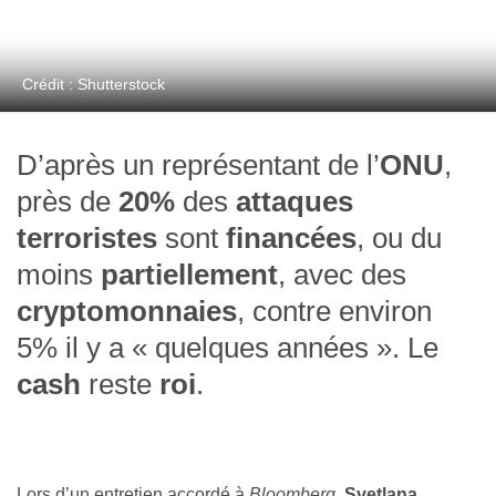
Crédit : Shutterstock
D’après un représentant de l’
ONU
,
près de
20%
des
attaques
terroristes
sont
financées
, ou du
moins
partiellement
, avec des
cryptomonnaies
, contre environ
5% il y a « quelques années ». Le
cash
reste
roi
.
Lors d’un entretien accordé à
Bloomberg
,
Svetlana