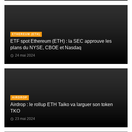
ETHEREUM (ETH)
ETF spot Ethereum (ETH) : la SEC approuve les
plans du NYSE, CBOE et Nasdaq
24 mai 2024
AIRDROP
Airdrop : le rollup ETH Taiko va larguer son token
TKO
23 mai 2024