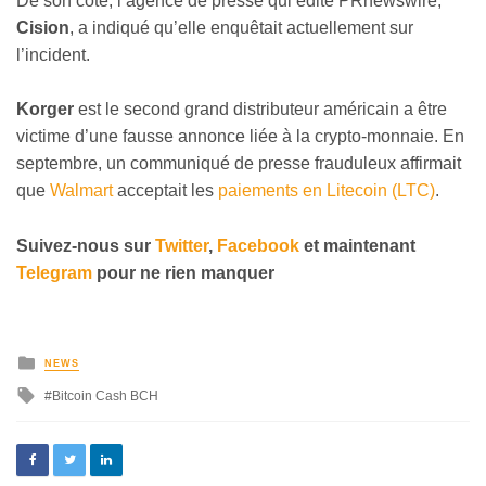
De son côté, l’agence de presse qui édite PRnewswire,
Cision
, a indiqué qu’elle enquêtait actuellement sur
l’incident.
Korger
est le second grand distributeur américain a être
victime d’une fausse annonce liée à la crypto-monnaie. En
septembre, un communiqué de presse frauduleux affirmait
que
Walmart
acceptait les
paiements en Litecoin (LTC)
.
Suivez-nous sur
Twitter
,
Facebook
et maintenant
Telegram
pour ne rien manquer
NEWS
Bitcoin Cash BCH