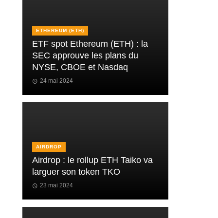
ETHEREUM (ETH)
ETF spot Ethereum (ETH) : la
SEC approuve les plans du
NYSE, CBOE et Nasdaq
24 mai 2024
AIRDROP
Airdrop : le rollup ETH Taiko va
larguer son token TKO
23 mai 2024