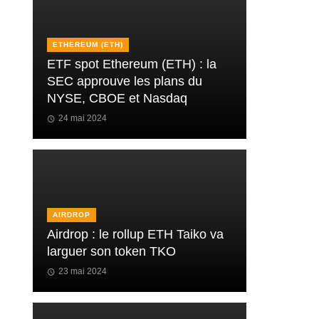
ETHEREUM (ETH)
ETF spot Ethereum (ETH) : la
SEC approuve les plans du
NYSE, CBOE et Nasdaq
24 mai 2024
AIRDROP
Airdrop : le rollup ETH Taiko va
larguer son token TKO
23 mai 2024