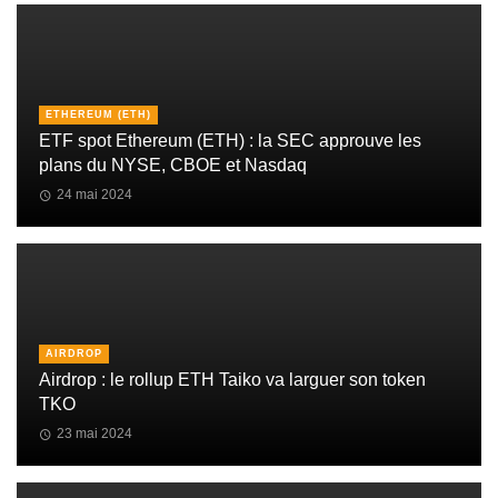
ETHEREUM (ETH)
ETF spot Ethereum (ETH) : la SEC approuve les
plans du NYSE, CBOE et Nasdaq
24 mai 2024
AIRDROP
Airdrop : le rollup ETH Taiko va larguer son token
TKO
23 mai 2024