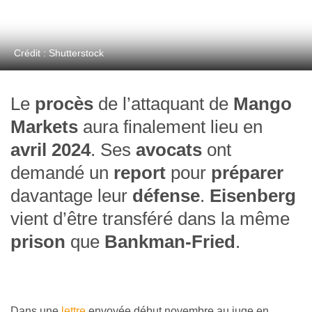
Crédit : Shutterstock
Le
procès
de l’attaquant de
Mango
Markets
aura finalement lieu en
avril 2024
. Ses
avocats
ont
demandé un
report
pour
préparer
davantage leur
défense
.
Eisenberg
vient d’être transféré dans la même
prison
que
Bankman-Fried
.
Dans une
lettre
envoyée début novembre au juge en