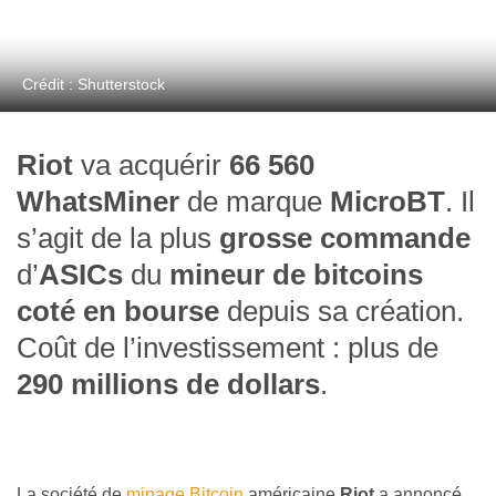
Crédit : Shutterstock
Riot
va acquérir
66 560
WhatsMiner
de marque
MicroBT
. Il
s’agit de la plus
grosse commande
d’
ASICs
du
mineur de bitcoins
coté en bourse
depuis sa création.
Coût de l’investissement : plus de
290 millions de dollars
.
La société de
minage Bitcoin
américaine
Riot
a annoncé