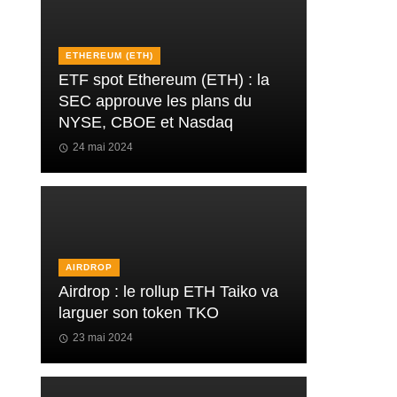
ETHEREUM (ETH)
ETF spot Ethereum (ETH) : la
SEC approuve les plans du
NYSE, CBOE et Nasdaq
24 mai 2024
AIRDROP
Airdrop : le rollup ETH Taiko va
larguer son token TKO
23 mai 2024