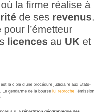
où la firme réalise à
rité
de ses
revenus
.
e
pour l’émetteur
es
licences
au
UK
et
est la cible d’une procédure judiciaire aux États-
EC. Le gendarme de la bourse
lui reproche
l’émission
P
.
nces sur la
répartition géographique des