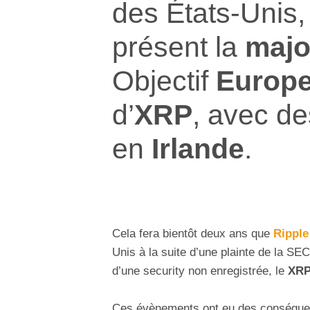
des États-Unis, 
présent la
majo
Objectif
Europ
d’
XRP
, avec d
en
Irlande
.
Cela fera bientôt deux ans que
Ripple
Unis à la suite d’une plainte de la S
d’une security non enregistrée, le
XR
Ces évènements ont eu des conséque