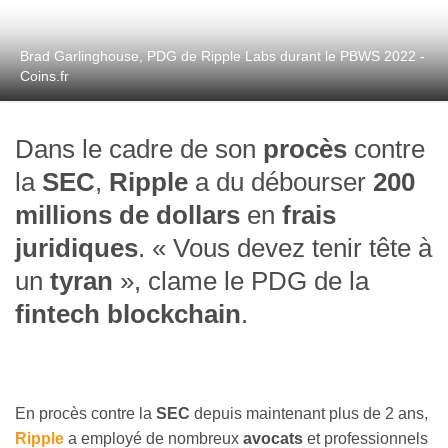
Brad Garlinghouse, PDG de Ripple Labs durant le PBWS 2022 -
Coins.fr
Dans le cadre de son
procès
contre
la
SEC
,
Ripple
a du débourser
200
millions de dollars
en
frais
juridiques
. « Vous devez tenir tête à
un
tyran
», clame le PDG de la
fintech blockchain
.
En procès contre la
SEC
depuis maintenant plus de 2 ans,
Ripple
a employé de nombreux
avocats
et professionnels